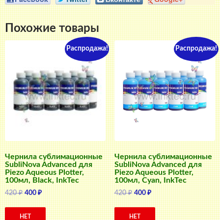
Похожие товары
Распродажа!
Распродажа!
Чернила сублимационные
Чернила сублимационные
SubliNova Advanced для
SubliNova Advanced для
Piezo Aqueous Plotter,
Piezo Aqueous Plotter,
100мл, Black, InkTec
100мл, Cyan, InkTec
Первоначальная
Текущая
Первоначальная
Текущая
420
₽
400
₽
420
₽
400
₽
цена
цена:
цена
цена:
составляла
400 ₽.
составляла
400 ₽.
НЕТ
НЕТ