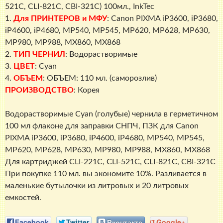
521С,
521С, CLI-821С, CBI-321С) 100мл., InkTec
CLI-
1.
Для ПРИНТЕРОВ и МФУ
: Canon PIXMA iP3600, iP3680,
821С,
iP4600, iP4680, MP540, MP545, MP620, MP628, MP630,
CBI-
MP980, MP988, MX860, MX868
321С)
2.
ТИП ЧЕРНИЛ
: Водорастворимые
100мл.,
3.
ЦВЕТ
: Cyan
InkTec
4.
ОБЪЕМ
: ОБЪЕМ: 110 мл. (саморозлив)
ПРОИЗВОДСТВО
: Корея
Водорастворимые Cyan (голубые) чернила в герметичном
100 мл флаконе для заправки СНПЧ, ПЗК для Canon
PIXMA iP3600, iP3680, iP4600, iP4680, MP540, MP545,
MP620, MP628, MP630, MP980, MP988, MX860, MX868
Для картриджей CLI-221С, CLI-521С, CLI-821С, CBI-321С
При покупке 110 мл. вы экономите 10%. Разливается в
маленькие бутылочки из литровых и 20 литровых
емкостей.
Facebook
Twitter
Вконтакте
Google+