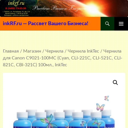
Поиск
inkRF.ru — Рассвет Вашего Бизнеса!
ПЕРЕЙТИ
ОСНОВ
К
МЕНЮ
СОДЕРЖИМОМУ
Главная
/
Магазин
/
Чернила
/
Чернила InkTec
/ Чернила
для Canon C9021-100MC (Cyan, CLI-221С, CLI-521С, CLI-
821С, CBI-321С) 100мл., InkTec