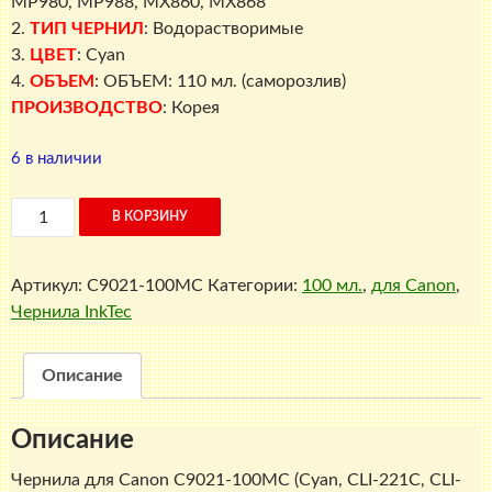
MP980, MP988, MX860, MX868
2.
ТИП ЧЕРНИЛ
: Водорастворимые
3.
ЦВЕТ
: Cyan
4.
ОБЪЕМ
: ОБЪЕМ: 110 мл. (саморозлив)
ПРОИЗВОДСТВО
: Корея
6 в наличии
Количество
В КОРЗИНУ
товара
Чернила
Артикул:
C9021-100MC
Категории:
100 мл.
,
для Canon
,
для
Чернила InkTec
Canon
C9021-
100MC
Описание
(Cyan,
CLI-
Описание
221С,
CLI-
Чернила для Canon C9021-100MC (Cyan, CLI-221С, CLI-