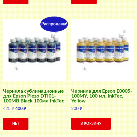
420 ₽.
420 ₽.
Распродажа!
Чернила сублимационные
Чернила для Epson E0005-
для Epson Piezo DTI01-
100MY, 100 мл, InkTec,
100MB Black 100мл InkTec
Yellow
Первоначальная
Текущая
420
₽
400
₽
200
₽
цена
цена:
составляла
400 ₽.
НЕТ
В КОРЗИНУ
420 ₽.