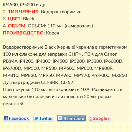
InkTec
iP4500, iP5200 и др.
2.
ТИП ЧЕРНИЛ
: Водорастворимые
3.
ЦВЕТ
: Black
4.
ОБЪЕМ
: ОБЪЕМ: 110 мл. (саморозлив)
ПРОИЗВОДСТВО
: Корея
Водорастворимые Black (черные) чернила в герметичном
100 мл флаконе для заправки СНПЧ, ПЗК для Canon
PIXMA iP4200, iP4300, iP4500, iP5200, iP5300, iP6600D,
iP6700D, MP500, MP530, MP600, MP800, MP800R,
MP810, MP830, MP950, MP960, MP970, Pro9000, MX850
Для картриджей CLI-8BK, CL-52
При покупке 110 мл. вы экономите 10%. Разливается в
маленькие бутылочки из литровых и 20 литровых
емкостей.
Facebook
Twitter
Вконтакте
Google+