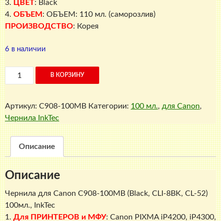
3.
ЦВЕТ
: Black
4.
ОБЪЕМ
: ОБЪЕМ: 110 мл. (саморозлив)
ПРОИЗВОДСТВО
: Корея
6 в наличии
Количество
В КОРЗИНУ
товара
Чернила
Артикул:
C908-100MB
Категории:
100 мл.
,
для Canon
,
для
Чернила InkTec
Canon
C908-
100MB
Описание
(Black,
CLI-
Описание
8BK,
CL-
Чернила для Canon C908-100MB (Black, CLI-8BK, CL-52)
52)
100мл., InkTec
100мл.,
1.
Для ПРИНТЕРОВ и МФУ
: Canon PIXMA iP4200, iP4300,