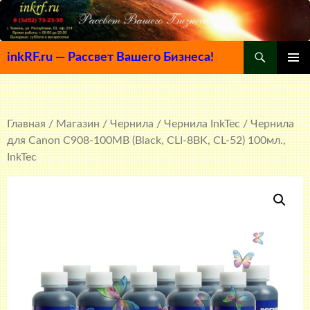
Поиск
inkRF.ru — Рассвет Вашего Бизнеса!
ПЕРЕЙТИ
ОСНОВ
К
МЕНЮ
СОДЕРЖИМОМУ
Главная
/
Магазин
/
Чернила
/
Чернила InkTec
/ Чернила
для Canon C908-100MB (Black, CLI-8BK, CL-52) 100мл.,
InkTec