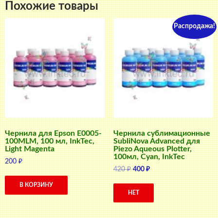
Похожие товары
Распродажа!
Чернила для Epson E0005-
Чернила сублимационные
100MLM, 100 мл, InkTec,
SubliNova Advanced для
Light Magenta
Piezo Aqueous Plotter,
100мл, Cyan, InkTec
200
₽
Первоначальная
Текущая
420
₽
400
₽
цена
цена:
В КОРЗИНУ
составляла
400 ₽.
НЕТ
420 ₽.