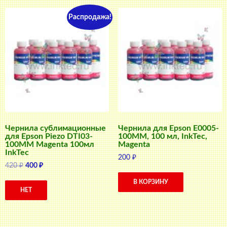
Распродажа!
Чернила сублимационные
Чернила для Epson E0005-
для Epson Piezo DTI03-
100MM, 100 мл, InkTec,
100MM Magenta 100мл
Magenta
InkTec
200
₽
Первоначальная
Текущая
420
₽
400
₽
цена
цена:
В КОРЗИНУ
составляла
400 ₽.
НЕТ
420 ₽.