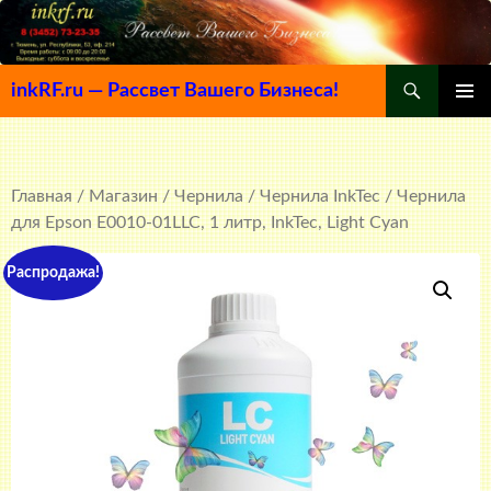
Поиск
inkRF.ru — Рассвет Вашего Бизнеса!
ПЕРЕЙТИ
ОСНОВ
К
МЕНЮ
СОДЕРЖИМОМУ
Главная
/
Магазин
/
Чернила
/
Чернила InkTec
/ Чернила
для Epson E0010-01LLC, 1 литр, InkTec, Light Cyan
Распродажа!