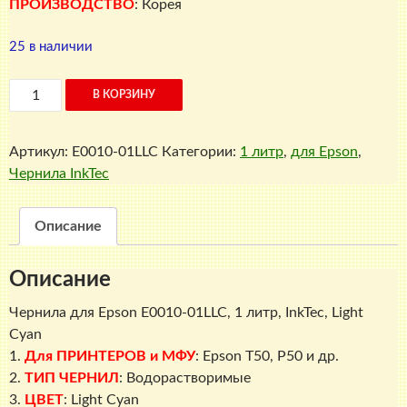
ПРОИЗВОДСТВО
: Корея
25 в наличии
Количество
В КОРЗИНУ
товара
Чернила
Артикул:
E0010-01LLC
Категории:
1 литр
,
для Epson
,
для
Чернила InkTec
Epson
E0010-
01LLC,
Описание
1
литр,
Описание
InkTec,
Light
Чернила для Epson E0010-01LLC, 1 литр, InkTec,
Light
Cyan
Cyan
1.
Для ПРИНТЕРОВ и МФУ
: Epson T50, P50 и др.
2.
ТИП ЧЕРНИЛ
: Водорастворимые
3.
ЦВЕТ
: Light Cyan