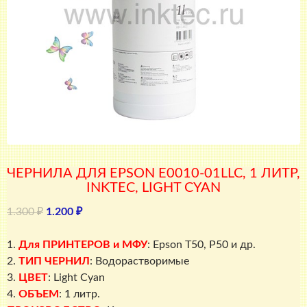
ЧЕРНИЛА ДЛЯ EPSON E0010-01LLC, 1 ЛИТР,
INKTEC, LIGHT CYAN
Первоначальная
Текущая
1.300
₽
1.200
₽
цена
цена:
составляла
1.200 ₽.
1.
Для ПРИНТЕРОВ и МФУ
: Epson T50, P50 и др.
1.300 ₽.
2.
ТИП ЧЕРНИЛ
: Водорастворимые
3.
ЦВЕТ
: Light Cyan
4.
ОБЪЕМ
: 1 литр.