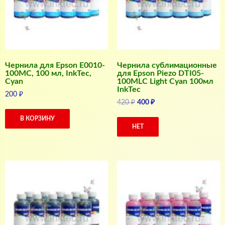
Чернила для Epson E0010-
Чернила сублимационные
100MC, 100 мл, InkTec,
для Epson Piezo DTI05-
Cyan
100MLC Light Cyan 100мл
InkTec
200
₽
Первоначальная
Текущая
420
₽
400
₽
цена
цена:
В КОРЗИНУ
составляла
400 ₽.
НЕТ
420 ₽.