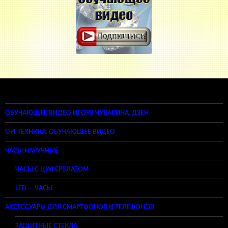
ОБУЧАЮЩЕЕ ВИДЕО ИГОРЯ ЧУВАКИНА. ДЗЕН
ОРГТЕХНИКА. ОБУЧАЮЩЕЕ ВИДЕО
ЧАСЫ НАРУЧНЫЕ
ЧАСЫ С ЦИФЕРБЛАТОМ
LED — ЧАСЫ
АКСЕССУАРЫ ДЛЯ СМАРТФОНОВ И ТЕЛЕФОНОВ
ЗАЩИТНЫЕ СТЕКЛА