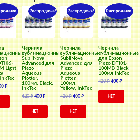
продажа!
Распродажа!
Распродажа!
Распродажа!
ла
Чернила
Чернила
Чернила
мационные
сублимационные
сублимационные
сублимационные
son
SubliNova
SubliNova
для Epson
DTI06-
Advanced для
Advanced для
Piezo DTI01-
 Light
Piezo
Piezo
100MB Black
ta
Aqueous
Aqueous
100мл InkTec
InkTec
Plotter,
Plotter,
Первоначальн
Текущая
420
₽
400
₽
100мл, Black,
100мл,
ервоначальная
Текущая
00
₽
цена
цена:
InkTec
Yellow, InkTec
ена
цена:
составляла
400 ₽.
Первоначальная
Текущая
Первоначальная
Текущая
420
₽
400
₽
420
₽
400
₽
НЕТ
оставляла
400 ₽.
420 ₽.
Т
цена
цена:
цена
цена:
0 ₽.
составляла
400 ₽.
составляла
400 ₽.
НЕТ
НЕТ
420 ₽.
420 ₽.