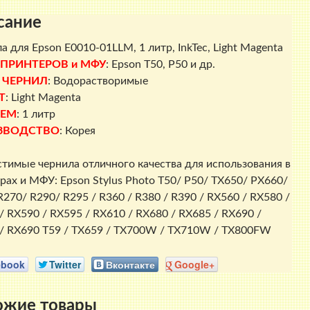
InkTec,
сание
Light
Magenta
а для Epson E0010-01LLM, 1 литр, InkTec,
Light Magenta
 ПРИНТЕРОВ и МФУ
: Epson T50, P50 и др.
 ЧЕРНИЛ
: Водорастворимые
Т
: Light Magenta
ЕМ
: 1 литр
ЗВОДСТВО
: Корея
тимые чернила отличного качества для использования в
рах и МФУ: Epson Stylus Photo T50/ P50/ TX650/ PX660/
R270/ R290/ R295 / R360 / R380 / R390 / RX560 / RX580 /
/ RX590 / RX595 / RX610 / RX680 / RX685 / RX690 /
/ RX690 T59 / TX659 / TX700W / TX710W / TX800FW
ebook
Twitter
Вконтакте
Google+
ожие товары