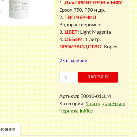
составляла
1.200 ₽.
1.
Для ПРИНТЕРОВ и МФУ
:
1.300 ₽.
Epson T50, P50 и др.
2.
ТИП ЧЕРНИЛ
:
Водорастворимые
3.
ЦВЕТ
: Light Magenta
4.
ОБЪЕМ
: 1 литр.
ПРОИЗВОДСТВО
: Корея
25 в наличии
Количество
В КОРЗИНУ
товара
Чернила
Артикул:
E0010-01LLM
для
Категории:
1 литр
,
для Epson
,
Epson
Чернила InkTec
E0010-
01LLM,
1
исание
литр,