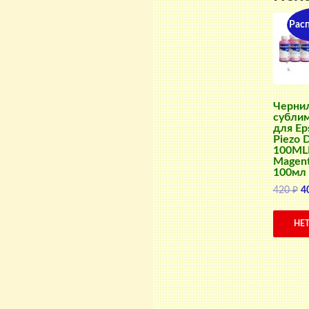
Рас
Черни
субли
для Ep
Piezo 
100MLM
Magen
100мл 
П
420
₽
4
ц
с
НЕ
42