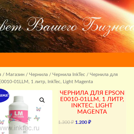
я
/
Магазин
/
Чернила
/
Чернила InkTec
/ Чернила для
E0010-01LLM, 1 литр, InkTec, Light Magenta
ЧЕРНИЛА ДЛЯ EPSON
ажа!
E0010-01LLM, 1 ЛИТР,
INKTEC, LIGHT
MAGENTA
Первоначальная
Текущая
1.300
₽
1.200
₽
цена
цена: