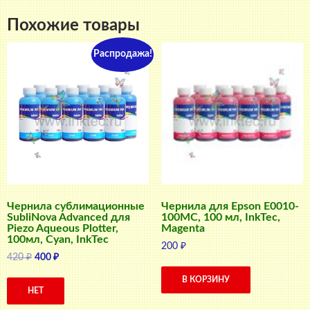
Похожие товары
Распродажа!
Чернила сублимационные
Чернила для Epson E0010-
SubliNova Advanced для
100MC, 100 мл, InkTec,
Piezo Aqueous Plotter,
Magenta
100мл, Cyan, InkTec
200
₽
Первоначальная
Текущая
420
₽
400
₽
цена
цена:
В КОРЗИНУ
составляла
400 ₽.
НЕТ
420 ₽.