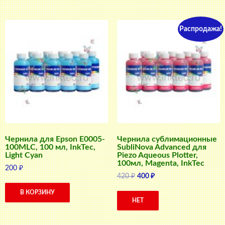
Распродажа!
Чернила для Epson E0005-
Чернила сублимационные
100MLC, 100 мл, InkTec,
SubliNova Advanced для
Light Cyan
Piezo Aqueous Plotter,
100мл, Magenta, InkTec
200
₽
Первоначальная
Текущая
420
₽
400
₽
цена
цена:
В КОРЗИНУ
составляла
400 ₽.
НЕТ
420 ₽.