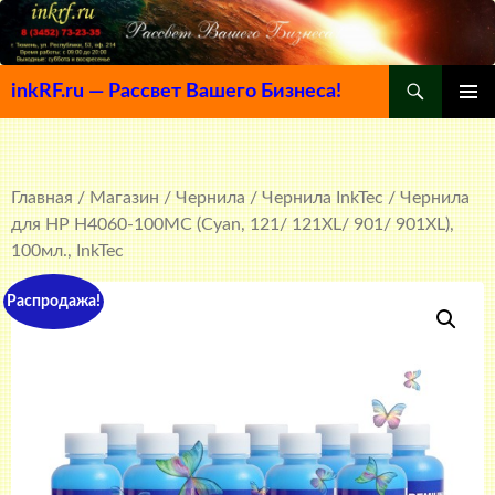
Поиск
inkRF.ru — Рассвет Вашего Бизнеса!
ПЕРЕЙТИ
ОСНОВ
К
МЕНЮ
СОДЕРЖИМОМУ
Главная
/
Магазин
/
Чернила
/
Чернила InkTec
/ Чернила
для HP H4060-100MC (Cyan, 121/ 121XL/ 901/ 901XL),
100мл., InkTec
Распродажа!