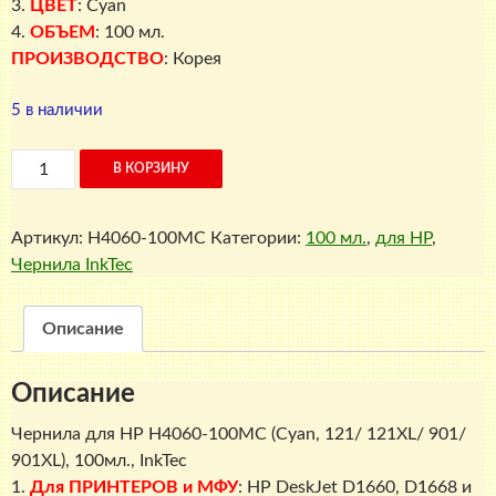
3.
ЦВЕТ
: Cyan
4.
ОБЪЕМ
: 100 мл.
ПРОИЗВОДСТВО
: Корея
5 в наличии
Количество
В КОРЗИНУ
товара
Чернила
Артикул:
H4060-100MC
Категории:
100 мл.
,
для HP
,
для
Чернила InkTec
HP
H4060-
100MC
Описание
(Cyan,
121/
Описание
121XL/
901/
Чернила для HP H4060-100MC (Cyan, 121/ 121XL/ 901/
901XL),
901XL), 100мл., InkTec
100мл.,
1.
Для ПРИНТЕРОВ и МФУ
: HP DeskJet D1660, D1668 и