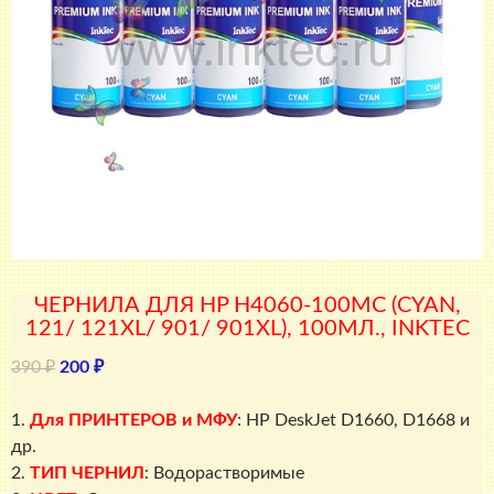
ЧЕРНИЛА ДЛЯ HP H4060-100MC (CYAN,
121/ 121XL/ 901/ 901XL), 100МЛ., INKTEC
Первоначальная
Текущая
390
₽
200
₽
цена
цена:
составляла
200 ₽.
1.
Для ПРИНТЕРОВ и МФУ
: HP DeskJet D1660, D1668 и
390 ₽.
др.
2.
ТИП ЧЕРНИЛ
: Водорастворимые