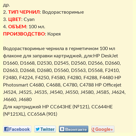
InkTec
др.
2.
ТИП ЧЕРНИЛ
: Водорастворимые
3.
ЦВЕТ
: Cyan
4.
ОБЪЕМ
: 100 мл.
ПРОИЗВОДСТВО
: Корея
Водорастворимые чернила в герметичном 100 мл
флаконе для заправки картриджей, для:HP DeskJet
D1660, D1668, D2530, D2545, D2560, D2566, D2660,
D2663, D2668, D2680, D5560, D5563, D5568, F2410,
F2480, F4224, F4250, F4580, F4280, F4288, F4480 HP
Photosmart C4680, C4688, C4780, C4788 HP Officejet
J4524, J4525, J4535, J4540, J4550, J4580, J4585, J4624,
J4660, J4680
Для картриджей HP CC643HE (№121), CC644HE
(№121XL), CC656A (901)
Facebook
Twitter
Вконтакте
Google+