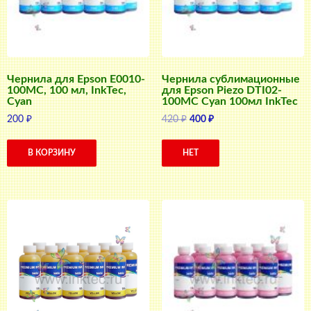
Чернила для Epson E0010-
Чернила сублимационные
100MC, 100 мл, InkTec,
для Epson Piezo DTI02-
Cyan
100MC Cyan 100мл InkTec
Первоначальная
Текущая
200
₽
420
₽
400
₽
цена
цена:
составляла
400 ₽.
В КОРЗИНУ
НЕТ
420 ₽.