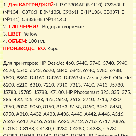
InkTec
1.
Для КАРТРИДЖЕЙ
: HP CB304AE (№110), C9363HE
(№134), C8766HE (№135), C9361HE (№136), CB337HE
(№141), CB338HE (№141XL)
2.
ТИП ЧЕРНИЛ
: Водорастворимые
3.
ЦВЕТ
: Yellow
4.
ОБЪЕМ
: 100 мл.
ПРОИЗВОДСТВО
: Корея
Для принтеров: HP DeskJet 460, 5440, 5740, 5748, 5940,
6520, 6540, 6543, 6620, 6840, 6843, 6940, 6980, 6988,
9800, 9860, D4160, D4260, D4263<br /><br />HP OfficeJet
6200, 6210, 6310, 7210, 7310, 7313, 7410, 7413, J5780,
J5783, J5785, J5788, K7100, HP Photosmart 325, 335, 375,
385, 422, 425, 428, 475, 2610, 2613, 2710, 2713, 7830,
7850, 8030, 8050, 8150, 8153, 8158, 8450, 8453, 8458,
8750, A310, A432, A433, A436, A440, A442, A446, A516,
A526, A612, A616, A618, A626, A712, A716, A717, A826,
C3180, C3183, C4180, C4280, C4283, C4288, C5280,