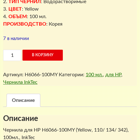
2.
ТИП ЧЕРНИЛ
: Водорастворимые
3.
ЦВЕТ
: Yellow
4.
ОБЪЕМ
: 100 мл.
ПРОИЗВОДСТВО
: Корея
7 в наличии
Количество
В КОРЗИНУ
товара
Чернила
Артикул:
H6066-100MY
Категории:
100 мл.
,
для HP
,
для
Чернила InkTec
HP
H6066-
100MY
Описание
(Yellow,
110/
Описание
134/
342),
Чернила для HP H6066-100MY (Yellow, 110/ 134/ 342),
100мл.,
100мл., InkTec