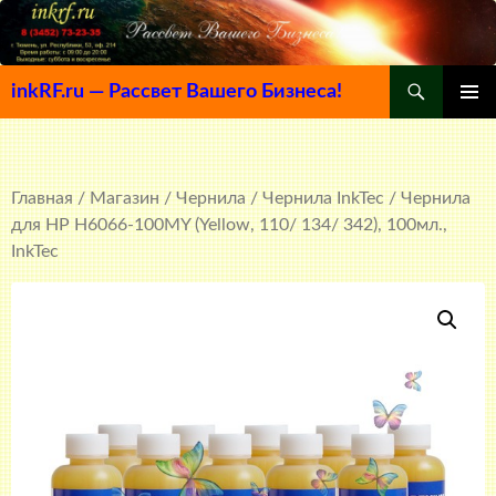
Поиск
inkRF.ru — Рассвет Вашего Бизнеса!
ПЕРЕЙТИ
ОСНОВ
К
МЕНЮ
СОДЕРЖИМОМУ
Главная
/
Магазин
/
Чернила
/
Чернила InkTec
/ Чернила
для HP H6066-100MY (Yellow, 110/ 134/ 342), 100мл.,
InkTec