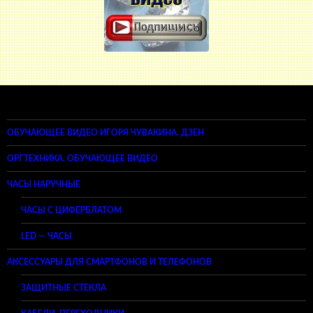
ОБУЧАЮЩЕЕ ВИДЕО ИГОРЯ ЧУВАКИНА. ДЗЕН
ОРГТЕХНИКА. ОБУЧАЮЩЕЕ ВИДЕО
ЧАСЫ НАРУЧНЫЕ
ЧАСЫ С ЦИФЕРБЛАТОМ
LED — ЧАСЫ
АКСЕССУАРЫ ДЛЯ СМАРТФОНОВ И ТЕЛЕФОНОВ
ЗАЩИТНЫЕ СТЕКЛА