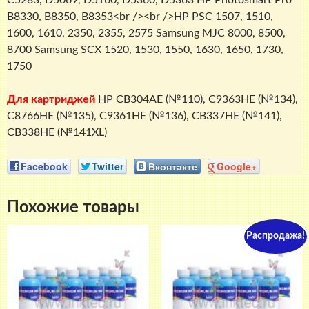
C5283, D5069, D5160, D5360, D5363 HP Photosmart Pro
B8330, B8350, B8353<br /><br />HP PSC 1507, 1510,
1600, 1610, 2350, 2355, 2575 Samsung MJC 8000, 8500,
8700 Samsung SCX 1520, 1530, 1550, 1630, 1650, 1730,
1750
Для картриджей
HP CB304AE (№110), C9363HE (№134),
C8766HE (№135), C9361HE (№136), CB337HE (№141),
CB338HE (№141XL)
Facebook
Twitter
Вконтакте
Google+
Похожие товары
Распродажа!