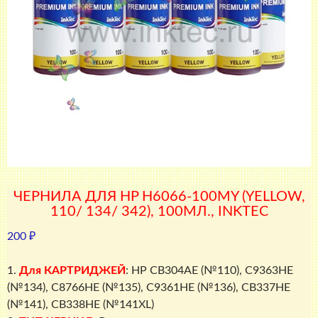
ЧЕРНИЛА ДЛЯ HP H6066-100MY (YELLOW,
110/ 134/ 342), 100МЛ., INKTEC
200
₽
1.
Для КАРТРИДЖЕЙ
: HP CB304AE (№110), C9363HE
(№134), C8766HE (№135), C9361HE (№136), CB337HE
(№141), CB338HE (№141XL)