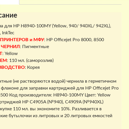
940/
940XL/
сание
942XL),
110мл.,
а для HP H8940-100MY (Yellow, 940/ 940XL/ 942XL),
InkTec
 InkTec
 ПРИНТЕРОВ и МФУ
: HP Officejet Pro 8000, 8500
 ЧЕРНИЛ
: Пигментные
Т
: Yellow
ЕМ
: 110 мл. (саморозлив)
ЗВОДСТВО
: Корея
тные (не растворяются водой) чернила в герметичном
 флаконе для заправки картриджей для HP Officejet Pro
8500 Код производителя: H8940-100MY Цвет: Yellow
ртриджей HP C4905A (№940), C4909A (№940XL)
купке 110 мл. вы экономите 10%. Разливается в
кие бутылочки из литровых и 20 литровых емкостей