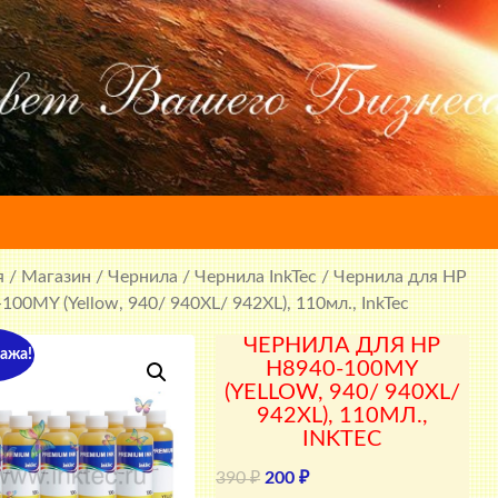
я
/
Магазин
/
Чернила
/
Чернила InkTec
/ Чернила для HP
100MY (Yellow, 940/ 940XL/ 942XL), 110мл., InkTec
ЧЕРНИЛА ДЛЯ HP
ажа!
H8940-100MY
(YELLOW, 940/ 940XL/
942XL), 110МЛ.,
INKTEC
Первоначальная
Текущая
390
₽
200
₽