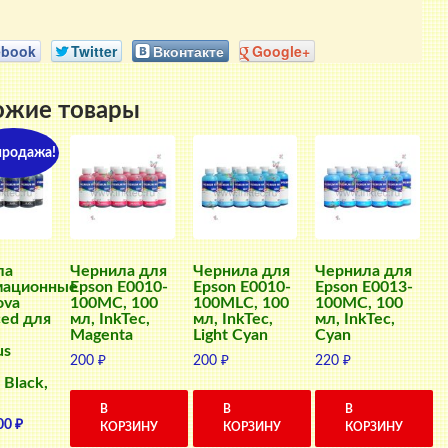
ebook
Twitter
Вконтакте
Google+
ожие товары
продажа!
ла
Чернила для
Чернила для
Чернила для
мационные
Epson E0010-
Epson E0010-
Epson E0013-
ova
100MC, 100
100MLC, 100
100MC, 100
ed для
мл, InkTec,
мл, InkTec,
мл, InkTec,
Magenta
Light Cyan
Cyan
us
200
₽
200
₽
220
₽
 Black,
В
В
В
ервоначальная
Текущая
00
₽
КОРЗИНУ
КОРЗИНУ
КОРЗИНУ
ена
цена: