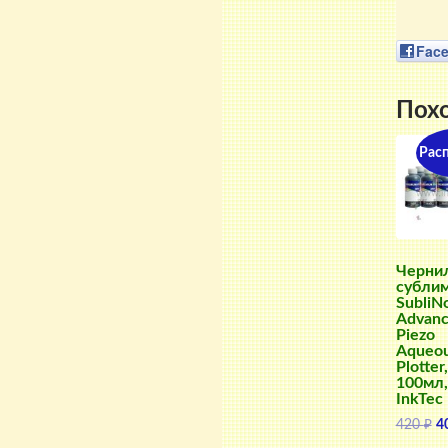
Fac
Пох
Рас
Черни
субли
SubliN
Advanc
Piezo
Aqueo
Plotter,
100мл,
InkTec
П
420
₽
4
ц