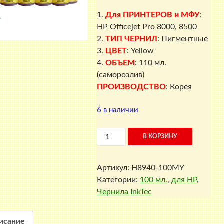
цена
цена:
составляла
200 ₽.
1.
Для ПРИНТЕРОВ и МФУ
:
390 ₽.
HP Officejet Pro 8000, 8500
2.
ТИП ЧЕРНИЛ
: Пигментные
3.
ЦВЕТ
: Yellow
4.
ОБЪЕМ
: 110 мл.
(саморозлив)
ПРОИЗВОДСТВО
: Корея
6 в наличии
Количество
В КОРЗИНУ
товара
Чернила
Артикул:
H8940-100MY
для
Категории:
100 мл.
,
для HP
,
HP
Чернила InkTec
H8940-
100MY
(Yellow,
исание