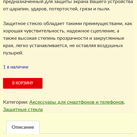
предназначенный для защиты экрана Вашего устройства
от царапин, ударов, потертостей, грязи и пыли.
Защитное стекло обладает такими преимуществами, как
хорошая чувствительность, надежное сцепление, а
также высокая степень прозрачности и закругленные
края, легко устанавливается, не оставляя воздушных
пузырей.
1 в наличии
Количество
В КОРЗИНУ
товара
Защитное
Категории:
Аксессуары для смартфонов и телефонов
,
стекло
Защитные стекла
универсальное
4,7
дюйма
Описание