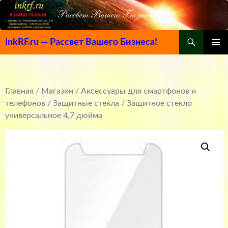
Поиск
inkRF.ru — Рассвет Вашего Бизнеса!
ПЕРЕЙТИ
ОСНОВ
К
МЕНЮ
СОДЕРЖИМОМУ
Главная
/
Магазин
/
Аксессуары для смартфонов и
телефонов
/
Защитные стекла
/ Защитное стекло
универсальное 4,7 дюйма