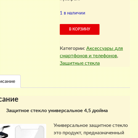
1 в наличии
Количество
В КОРЗИНУ
товара
Защитное
Категории:
Аксессуары для
стекло
смартфонов и телефонов
,
универсальное
Защитные стекла
4,5
дюйма
исание
сание
Защитное стекло универсальное 4,5 дюйма
Универсальное защитное стекло
это продукт, предназначенный