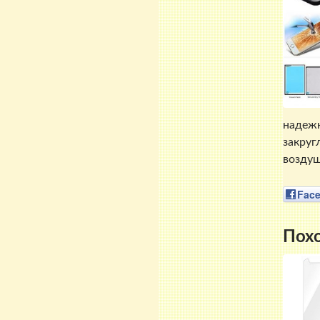
надежн
закруг
воздуш
Fac
Пох