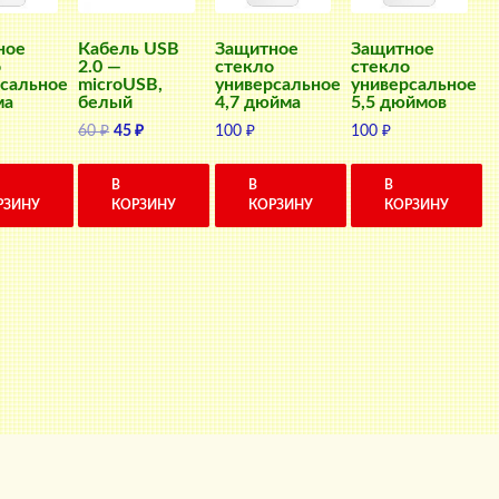
ное
Кабель USB
Защитное
Защитное
о
2.0 —
стекло
стекло
сальное
microUSB,
универсальное
универсальное
ма
белый
4,7 дюйма
5,5 дюймов
Первоначальная
Текущая
60
₽
45
₽
100
₽
100
₽
цена
цена:
составляла
45 ₽.
В
В
В
60 ₽.
РЗИНУ
КОРЗИНУ
КОРЗИНУ
КОРЗИНУ