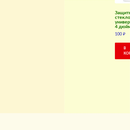
Защит
стекл
универ
4 дюй
100
₽
В
КО