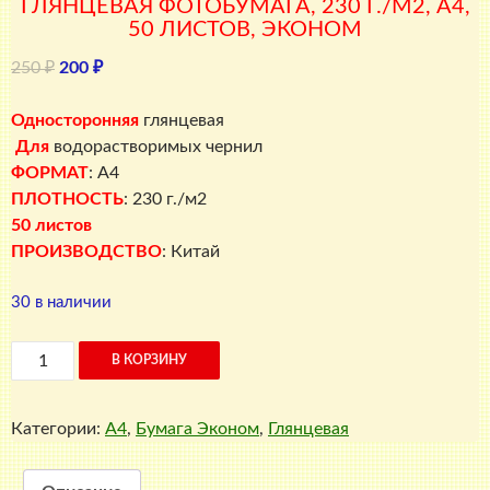
ГЛЯНЦЕВАЯ ФОТОБУМАГА, 230 Г./М2, A4,
50 ЛИСТОВ, ЭКОНОМ
Первоначальная
Текущая
250
₽
200
₽
цена
цена:
составляла
200 ₽.
Односторонняя
глянцевая
250 ₽.
Для
водорастворимых чернил
ФОРМАТ
: A4
ПЛОТНОСТЬ
: 230 г./м2
50 листов
ПРОИЗВОДСТВО
: Китай
30 в наличии
Количество
В КОРЗИНУ
товара
Глянцевая
Категории:
A4
,
Бумага Эконом
,
Глянцевая
фотобумага,
230
г./