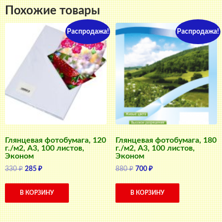
Похожие товары
Распродажа!
Распродажа!
Глянцевая фотобумага, 120
Глянцевая фотобумага, 180
г./м2, A3, 100 листов,
г./м2, A3, 100 листов,
Эконом
Эконом
Первоначальная
Текущая
Первоначальная
Текущая
330
₽
285
₽
880
₽
700
₽
цена
цена:
цена
цена:
составляла
285 ₽.
составляла
700 ₽.
В КОРЗИНУ
В КОРЗИНУ
330 ₽.
880 ₽.