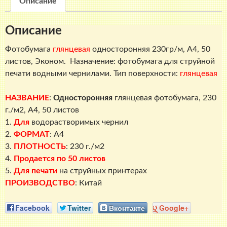
Описание
м2,
A4,
Описание
50
листов,
Фотобумага
глянцевая
односторонняя 230гр/м, A4, 50
Эконом
листов, Эконом. Назначение: фотобумага для струйной
печати водными чернилами. Тип поверхности:
глянцевая
НАЗВАНИЕ
:
Односторонняя
глянцевая фотобумага, 230
г./м2, A4, 50 листов
1.
Для
водорастворимых чернил
2.
ФОРМАТ
: A4
3.
ПЛОТНОСТЬ
: 230 г./м2
4.
Продается по 50 листов
5.
Для печати
на струйных принтерах
ПРОИЗВОДСТВО
: Китай
Facebook
Twitter
Вконтакте
Google+