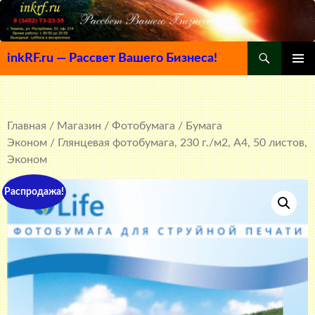
Поиск
inkRF.ru — Рассвет Вашего Бизнеса!
ПЕРЕЙТИ
ОСНОВ
К
МЕНЮ
СОДЕРЖИМОМУ
Главная
/
Магазин
/
Фотобумага
/
Бумага
Эконом
/ Глянцевая фотобумага, 230 г./м2, A4, 50 листов,
Эконом
Распродажа!