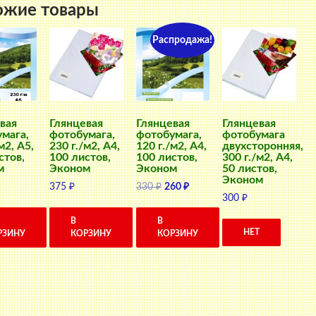
ожие товары
Распродажа!
вая
Глянцевая
Глянцевая
Глянцевая
мага,
фотобумага,
фотобумага,
фотобумага
м2, A5,
230 г./м2, A4,
120 г./м2, A4,
двухсторонняя,
стов,
100 листов,
100 листов,
300 г./м2, A4,
м
Эконом
Эконом
50 листов,
Эконом
Первоначальная
Текущая
375
₽
330
₽
260
₽
300
₽
цена
цена:
составляла
260 ₽.
В
В
330 ₽.
НЕТ
РЗИНУ
КОРЗИНУ
КОРЗИНУ