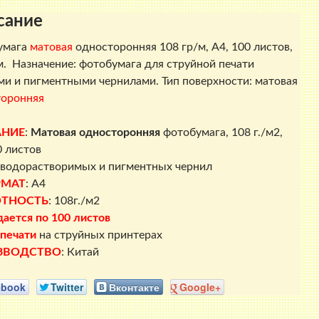
A4,
сание
100
листов,
умага
матовая
односторонняя 108 гр/м, A4, 100 листов,
Эконом
. Назначение: фотобумага для струйной печати
и и пигментными чернилами. Тип поверхности: матовая
торонняя
АНИЕ
:
Матовая односторонняя
фотобумага, 108 г./м2,
0 листов
водорастворимых и пигментных чернил
РМАТ
: A4
ТНОСТЬ
: 108г./м2
ается по 100 листов
печати
на струйных принтерах
ЗВОДСТВО
: Китай
ebook
Twitter
Вконтакте
Google+