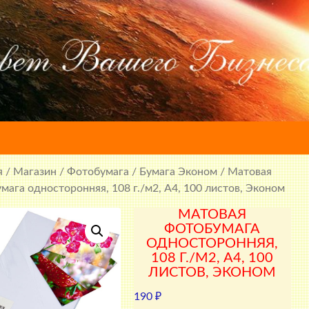
я
/
Магазин
/
Фотобумага
/
Бумага Эконом
/ Матовая
мага односторонняя, 108 г./м2, A4, 100 листов, Эконом
МАТОВАЯ
ФОТОБУМАГА
ОДНОСТОРОННЯЯ,
108 Г./М2, A4, 100
ЛИСТОВ, ЭКОНОМ
190
₽