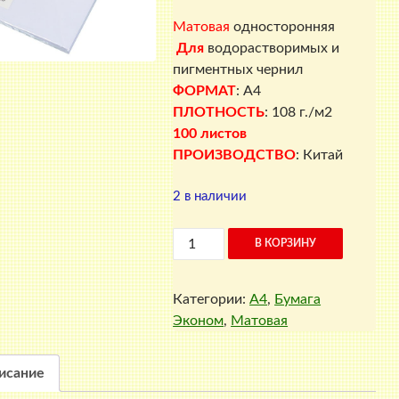
Матовая
односторонняя
Для
водорастворимых и
пигментных чернил
ФОРМАТ
: A4
ПЛОТНОСТЬ
: 108 г./м2
100 листов
ПРОИЗВОДСТВО
: Китай
2 в наличии
Количество
В КОРЗИНУ
товара
Матовая
Категории:
A4
,
Бумага
фотобумага
Эконом
,
Матовая
односторонняя,
108
г./
исание
м2,