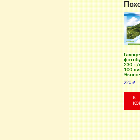
Пох
Глянце
фотобу
230 г./
100 ли
Эконо
220
₽
В
КО