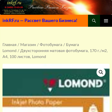
Поиск
inkRF.ru — Рассвет Вашего Бизнеса!
ПЕРЕЙТИ
ОСНОВ
К
МЕНЮ
СОДЕРЖИМОМУ
Главная
/
Магазин
/
Фотобумага
/
Бумага
Lomond
/ Двухсторонняя матовая фотобумага, 170 г./м2,
A4, 100 листов, Lomond