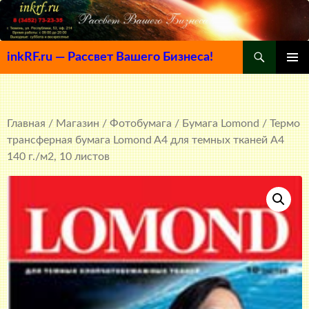
Поиск
inkRF.ru — Рассвет Вашего Бизнеса!
ПЕРЕЙТИ
ОСНОВ
К
МЕНЮ
СОДЕРЖИМОМУ
Главная
/
Магазин
/
Фотобумага
/
Бумага Lomond
/ Термо
трансферная бумага Lomond A4 для темных тканей A4
140 г./м2, 10 листов