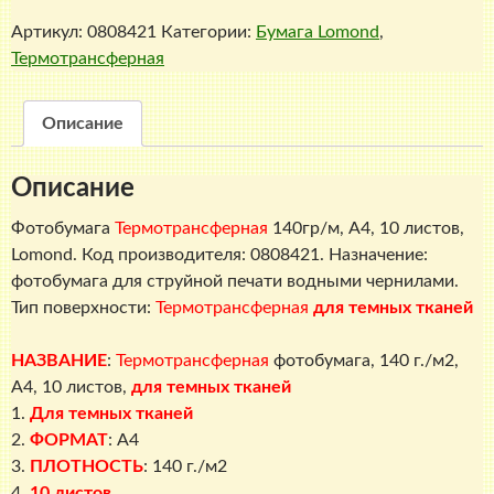
Термо
Артикул:
0808421
Категории:
Бумага Lomond
,
трансферная
Термотрансферная
бумага
Lomond
A4
Описание
для
темных
Описание
тканей
A4
Фотобумага
Термотрансферная
140гр/м, A4, 10 листов,
140
Lomond. Код производителя: 0808421. Назначение:
г./
фотобумага для струйной печати водными чернилами.
м2,
Тип поверхности:
Термотрансферная
для темных тканей
10
листов
НАЗВАНИЕ
:
Термотрансферная
фотобумага, 140 г./м2,
A4, 10 листов
,
для темных тканей
1.
Для
темных тканей
2.
ФОРМАТ
: A4
3.
ПЛОТНОСТЬ
: 140 г./м2
4.
10 листов