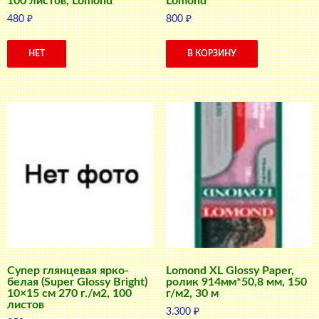
100 листов, Lomond
Lomond
480
₽
800
₽
НЕТ
В КОРЗИНУ
Супер глянцевая ярко-
Lomond XL Glossy Paper,
белая (Super Glossy Bright)
ролик 914мм*50,8 мм, 150
10×15 см 270 г./м2, 100
г/м2, 30 м
листов
3.300
₽