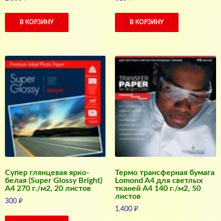
В КОРЗИНУ
В КОРЗИНУ
Супер глянцевая ярко-
Термо трансферная бумага
белая (Super Glossy Bright)
Lomond A4 для светлых
A4 270 г./м2, 20 листов
тканей A4 140 г./м2, 50
листов
300
₽
1.400
₽