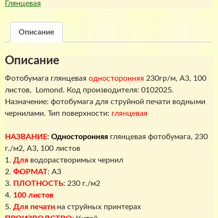
Глянцевая
230
г./
м2,
Описание
A3,
100
Описание
листов,
Lomond
Фотобумага глянцевая
односторонняя
230гр/м, A3, 100
листов, Lomond. Код производителя: 0102025.
Назначение: фотобумага для струйной печати водными
чернилами. Тип поверхности:
глянцевая
НАЗВАНИЕ
:
Односторонняя
глянцевая фотобумага, 230
г./м2, A3, 100 листов
1.
Для
водорастворимых чернил
2.
ФОРМАТ
: A3
3.
ПЛОТНОСТЬ
: 230 г./м2
4.
100 листов
5.
Для печати
на струйных принтерах