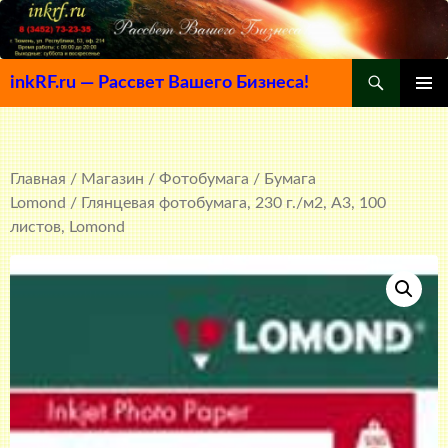
Поиск
inkRF.ru — Рассвет Вашего Бизнеса!
ПЕРЕЙТИ
ОСНОВ
К
МЕНЮ
СОДЕРЖИМОМУ
Главная
/
Магазин
/
Фотобумага
/
Бумага
Lomond
/ Глянцевая фотобумага, 230 г./м2, A3, 100
листов, Lomond