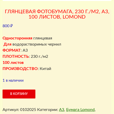
ГЛЯНЦЕВАЯ ФОТОБУМАГА, 230 Г./М2, A3,
100 ЛИСТОВ, LOMOND
800
₽
Односторонняя
глянцевая
Для
водорастворимых чернил
ФОРМАТ
: A3
ПЛОТНОСТЬ
: 230 г./м2
100 листов
ПРОИЗВОДСТВО
: Китай
1 в наличии
Количество
В КОРЗИНУ
товара
Глянцевая
Артикул:
0102025
Категории:
A3
,
Бумага Lomond
,
фотобумага,