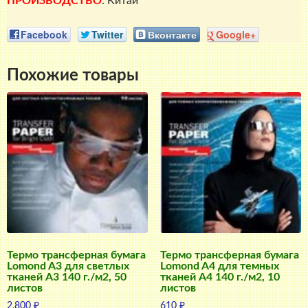
ПРОИЗВОДСТВО
: Китай
Facebook
Twitter
Вконтакте
Google+
Похожие товары
Термо трансферная бумага
Термо трансферная бумага
Lomond A3 для светлых
Lomond A4 для темных
тканей A3 140 г./м2, 50
тканей A4 140 г./м2, 10
листов
листов
2.800
₽
610
₽