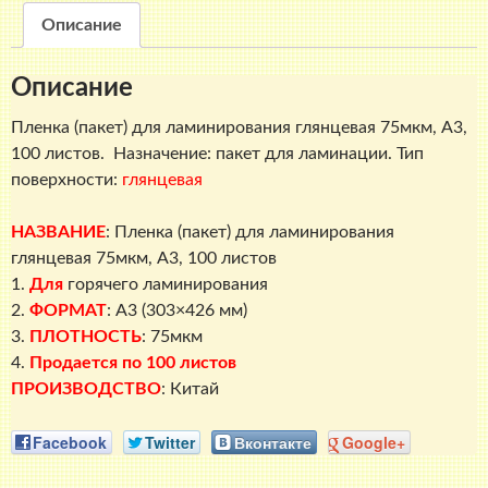
А3
Описание
глянцевая,
75
Описание
мкм,
100
Пленка (пакет) для ламинирования глянцевая 75мкм, A3,
листов
100 листов. Назначение: пакет для ламинации. Тип
поверхности:
глянцевая
НАЗВАНИЕ
:
Пленка (пакет) для ламинирования
глянцевая 75мкм, A3, 100 листов
1.
Для
горячего ламинирования
2.
ФОРМАТ
: A3 (303×426 мм)
3.
ПЛОТНОСТЬ
: 75мкм
4.
Продается по 100 листов
ПРОИЗВОДСТВО
: Китай
Facebook
Twitter
Вконтакте
Google+