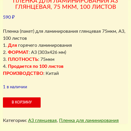
ПЛЕНКА ДЛЯ ЛАМИНИРОВАНИЯ А3
ГЛЯНЦЕВАЯ, 75 МКМ, 100 ЛИСТОВ
590
₽
Пленка (пакет) для ламинирования глянцевая 75мкм, A3,
100 листов
1.
Для
горячего ламинирования
2.
ФОРМАТ
: A3 (303х426 мм)
3.
ПЛОТНОСТЬ
: 75мкм
4.
Продается по 100 листов
ПРОИЗВОДСТВО
: Китай
1 в наличии
Количество
В КОРЗИНУ
товара
Пленка
Категории:
A3 глянцевая
,
Пленка для ламинирования
для
ламинирования