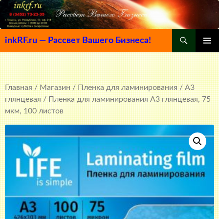
Поиск
inkRF.ru — Рассвет Вашего Бизнеса!
ПЕРЕЙТИ
ОСНОВ
К
МЕНЮ
СОДЕРЖИМОМУ
Главная
/
Магазин
/
Пленка для ламинирования
/
A3
глянцевая
/ Пленка для ламинирования А3 глянцевая, 75
мкм, 100 листов