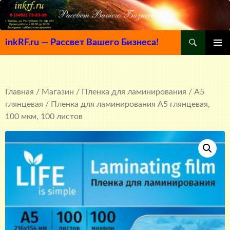
Поиск
inkRF.ru — Рассвет Вашего Бизнеса!
ПЕРЕЙТИ
ОСНОВ
К
МЕНЮ
СОДЕРЖИМОМУ
Главная
/
Магазин
/
Пленка для ламинирования
/
A5
глянцевая
/ Пленка для ламинирования А5 глянцевая,
100 мкм, 100 листов