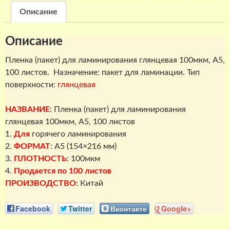
А5
Описание
глянцевая,
100
Описание
мкм,
100
Пленка (пакет) для ламинирования глянцевая 100мкм, A5,
листов
100 листов. Назначение: пакет для ламинации. Тип
поверхности:
глянцевая
НАЗВАНИЕ
:
Пленка (пакет) для ламинирования
глянцевая 100мкм, A5, 100 листов
1.
Для
горячего ламинирования
2.
ФОРМАТ
: A5 (154×216 мм)
3.
ПЛОТНОСТЬ
: 100мкм
4.
Продается по 100 листов
ПРОИЗВОДСТВО
: Китай
Facebook
Twitter
Вконтакте
Google+