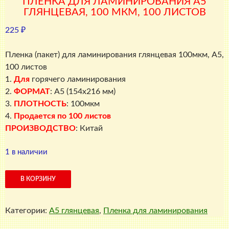
ПЛЕНКА ДЛЯ ЛАМИНИРОВАНИЯ А5
ГЛЯНЦЕВАЯ, 100 МКМ, 100 ЛИСТОВ
225
₽
Пленка (пакет) для ламинирования глянцевая 100мкм, A5,
100 листов
1.
Для
горячего ламинирования
2.
ФОРМАТ
: A5 (154х216 мм)
3.
ПЛОТНОСТЬ
: 100мкм
4.
Продается по 100 листов
ПРОИЗВОДСТВО
: Китай
1 в наличии
Количество
В КОРЗИНУ
товара
Пленка
Категории:
A5 глянцевая
,
Пленка для ламинирования
для
ламинирования