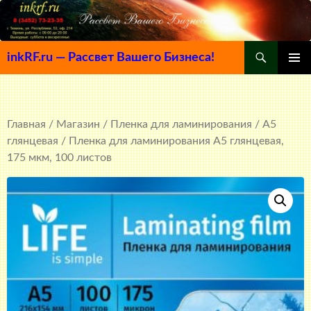
Поиск
inkRF.ru — Рассвет Вашего Бизнеса!
ПЕРЕЙТИ
ОСНОВ
К
МЕНЮ
СОДЕРЖИМОМУ
Главная
/
Магазин
/
Пленка для ламинирования
/
A5
глянцевая
/ Пленка для ламинирования А5 глянцевая,
175 мкм, 100 листов