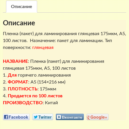
А5
Описание
глянцевая,
175
Описание
мкм,
100
Пленка (пакет) для ламинирования глянцевая 175мкм, A5,
листов
100 листов. Назначение: пакет для ламинации. Тип
поверхности:
глянцевая
НАЗВАНИЕ
:
Пленка (пакет) для ламинирования
глянцевая 175мкм, A5, 100 листов
1.
Для
горячего ламинирования
2.
ФОРМАТ
: A5 (154×216 мм)
3.
ПЛОТНОСТЬ
: 175мкм
4.
Продается по 100 листов
ПРОИЗВОДСТВО
: Китай
Facebook
Twitter
Вконтакте
Google+