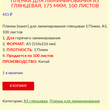
ПЛЕНКА ДЛЯ ЛАМИНИРОВАНИЯ А5
ГЛЯНЦЕВАЯ, 175 МКМ, 100 ЛИСТОВ
415
₽
Пленка (пакет) для ламинирования глянцевая 175мкм, A5,
100 листов
1.
Для
горячего ламинирования
2.
ФОРМАТ
: A5 (154х216 мм)
3.
ПЛОТНОСТЬ
: 175мкм
4.
Продается по 100 листов
ПРОИЗВОДСТВО
: Китай
1 в наличии
Количество
В КОРЗИНУ
товара
Пленка
Категории:
A5 глянцевая
,
Пленка для ламинирования
для
ламинирования