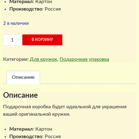
Материал
: Картон
Производство
: Россия
2 в наличии
Количество
В КОРЗИНУ
товара
Подарочная
Категории:
Для кружек
,
Подарочная упаковка
коробка
для
кружки
Описание
"От
всего
Описание
сердца"
Подарочная коробка будет идеальной для украшения
вашей оригинальной кружки.
Материал
: Картон
Производство
: Россия