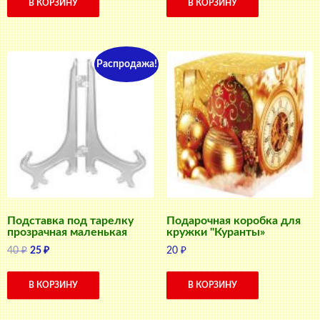
В КОРЗИНУ
В КОРЗИНУ
Распродажа!
Подставка под тарелку
Подарочная коробка для
прозрачная маленькая
кружки "Куранты»
Первоначальная
Текущая
40
₽
25
₽
20
₽
цена
цена:
составляла
25 ₽.
В КОРЗИНУ
В КОРЗИНУ
40 ₽.