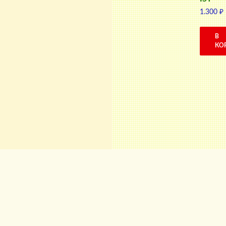
1.300
₽
В
КО