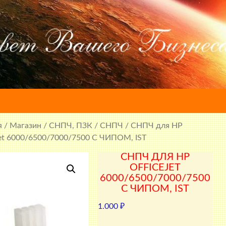
я
/
Магазин
/
СНПЧ, ПЗК
/
СНПЧ
/ СНПЧ для HP
jet 6000/6500/7000/7500 С ЧИПОМ, IST
СНПЧ ДЛЯ HP
OFFICEJET
6000/6500/7000/7500
С ЧИПОМ, IST
1.000
₽