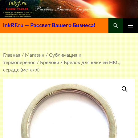
Поиск
inkRF.ru — Рассвет Вашего Бизнеса!
ПЕРЕЙТИ
ОСНОВ
К
МЕНЮ
СОДЕРЖИМОМУ
Главная
/
Магазин
/
Сублимация и
термоперенос
/
Брелоки
/ Брелок для ключей HKC,
сердце (металл)