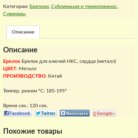
Категории:
Брелоки
,
Сублимация и термоперенос
,
для
Сувениры
ключей
HKC,
сердце
Описание
(металл)
Описание
Брелок
Брелок для ключей HKC, сердце (металл)
ЦВЕТ
: Металл
ПРОИЗВОДСТВО
: Китай
Темпер. режим °C: 185-195°
Время сек.: 120 сек.
Facebook
Twitter
Вконтакте
Google+
Похожие товары