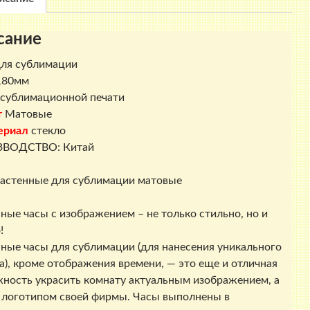
180мм
(для
сание
сублимации)
ля сублимации
180мм
сублимационной печати
т
Матовые
ериал
стекло
ВОДСТВО: Китай
астенные для сублимации матовые
ные часы с изображением – не только стильно, но и
!
ные часы для сублимации (для нанесения уникального
а), кроме отображения времени, — это еще и отличная
ность украсить комнату актуальным изображением, а
 логотипом своей фирмы. Часы выполнены в