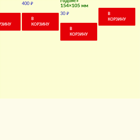
годом!»
400
₽
цена
цена:
154×105 мм
составляла
10 ₽.
30
₽
В
14 ₽.
В
КОРЗИНУ
РЗИНУ
КОРЗИНУ
В
КОРЗИНУ