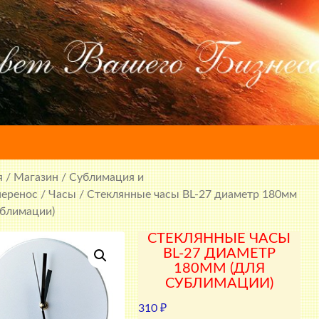
я
/
Магазин
/
Сублимация и
перенос
/
Часы
/ Стеклянные часы BL-27 диаметр 180мм
ублимации)
СТЕКЛЯННЫЕ ЧАСЫ
BL-27 ДИАМЕТР
180ММ (ДЛЯ
СУБЛИМАЦИИ)
310
₽