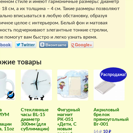
енном стиле и имеют гармоничные размеры: диаметр
– 18 см, а их толщина – 4 см. Такие размеры позволяют
ально вписываться в любую обстановку, образуя
ичное целое с интерьером. Белый фон и матовая
ность подчеркивают элегантные тонкие стрелки,
е помогут вам быстро и легко узнать время.
ebook
Twitter
Вконтакте
Google+
ожие товары
Распродажа!
а
Стеклянные
Фигурный
Акриловый
ИУМ
часы BL-15
магнит
брелок
диаметр
РК-051
прямоугольный
мации
300мм (для
«Дети, С
Br-001
a, 11oz
сублимации)
новым
Первоначальна
Текущая
14
₽
10
₽