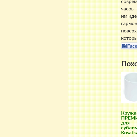
соврем
часов 
им иде
гармон
поверх
которы
Fac
Пох
Кружк
ПРЕМ
для
субли
Kosatk