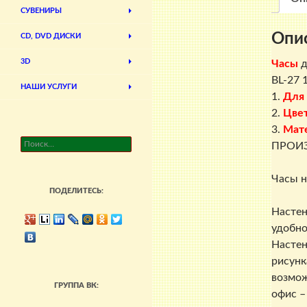
СУВЕНИРЫ
Опи
CD, DVD ДИСКИ
3D
Часы
д
BL-27 
НАШИ УСЛУГИ
1.
Для
2.
Цве
3.
Мат
Найти:
ПРОИЗ
Часы н
ПОДЕЛИТЕСЬ:
Настен
удобно
Настен
рисунк
возмож
ГРУППА ВК:
офис –