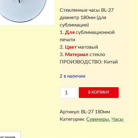
Стеклянные часы BL-27
диаметр 180мм (для
сублимации)
1.
Для
сублимационной
печати
2.
Цвет
матовый
3.
Материал
стекло
ПРОИЗВОДСТВО: Китай
2 в наличии
Количество
В КОРЗИНУ
товара
Стеклянные
Артикул:
BL-27 180мм
часы
Категории:
Сувениры
,
Часы
BL-
27
диаметр
исание