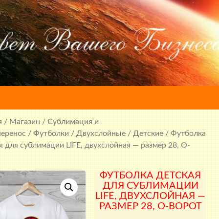
я
/
Магазин
/
Сублимация и
перенос
/
Футболки
/
Двухслойные
/
Детские
/ Футболка
я для сублимации LIFE, двухслойная — размер 28, О-
ФУТБОЛКА ДЕТСКАЯ
ДЛЯ СУБЛИМАЦИИ
LIFE, ДВУХСЛОЙНАЯ —
РАЗМЕР 28, О-ВОРОТ