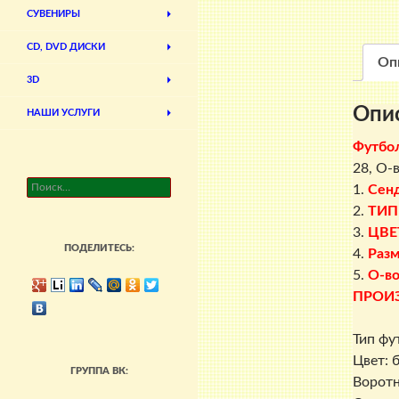
СУВЕНИРЫ
CD, DVD ДИСКИ
Оп
3D
Опи
НАШИ УСЛУГИ
Футбо
28, О-
Найти:
1.
Сен
2.
ТИП
3.
ЦВЕ
ПОДЕЛИТЕСЬ:
4.
Раз
5.
О-во
ПРОИ
Тип фу
Цвет: 
ГРУППА ВК:
Воротн