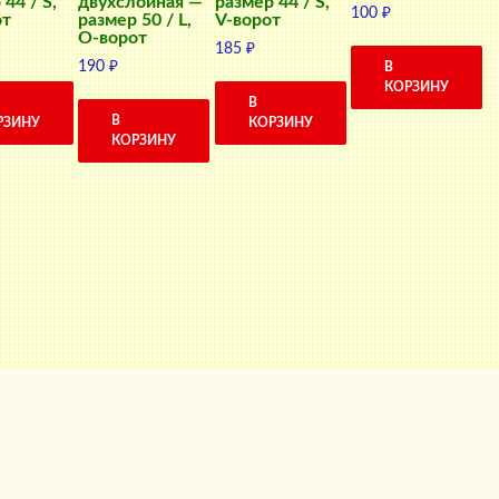
44 / S,
двухслойная —
размер 44 / S,
100
₽
от
размер 50 / L,
V-ворот
О-ворот
185
₽
190
₽
В
КОРЗИНУ
В
В
РЗИНУ
КОРЗИНУ
КОРЗИНУ