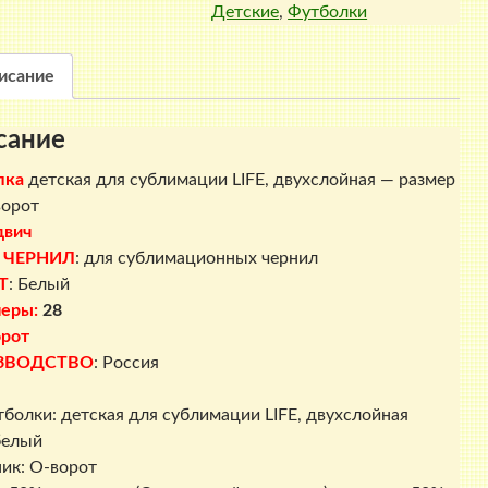
Детские
,
Футболки
для
сублимации
LIFE,
исание
двухслойная
-
сание
размер
28,
лка
детская для сублимации LIFE, двухслойная — размер
О-
ворот
ворот
двич
 ЧЕРНИЛ
: для сублимационных чернил
Т
: Белый
меры:
28
рот
ЗВОДСТВО
: Россия
тболки: детская для сублимации LIFE, двухслойная
белый
ик: О-ворот