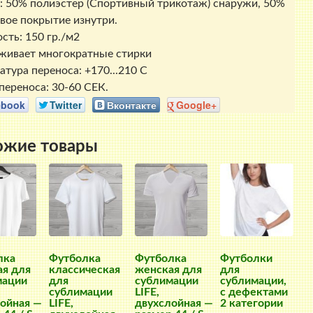
: 50% полиэстер (Спортивный трикотаж) снаружи, 50%
вое покрытие изнутри.
сть: 150 гр./м2
ивает многократные стирки
атура переноса: +170...210 С
переноса: 30-60 СЕК.
ebook
Twitter
Вконтакте
Google+
ожие товары
лка
Футболка
Футболка
Футболки
я для
классическая
женская для
для
мации
для
сублимации
сублимации,
сублимации
LIFE,
с дефектами
ойная —
LIFE,
двухслойная —
2 категории