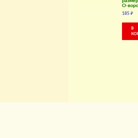
размер 
О-вор
185
₽
В
КО