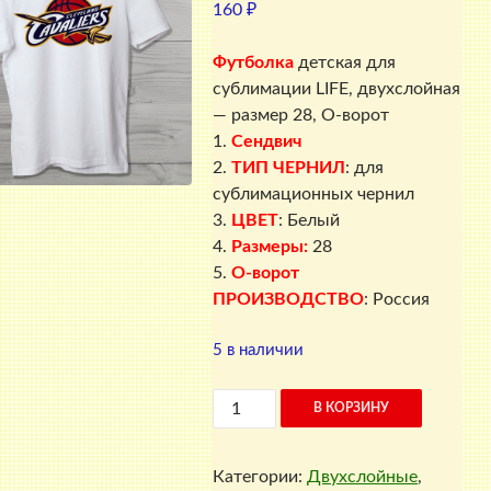
160
₽
Футболка
детская для
сублимации LIFE, двухслойная
— размер 28, О-ворот
1.
Сендвич
2.
ТИП ЧЕРНИЛ
: для
сублимационных чернил
3.
ЦВЕТ
: Белый
4.
Размеры:
28
5.
О-ворот
ПРОИЗВОДСТВО
: Россия
5 в наличии
Количество
В КОРЗИНУ
товара
Футболка
Категории:
Двухслойные
,
детская