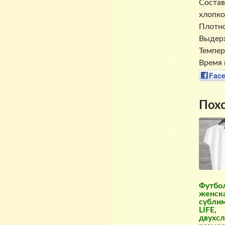
Состав
хлопко
Плотно
Выдерж
Темпер
Время 
Fac
Пох
Футбо
женска
субли
LIFE,
двухсл