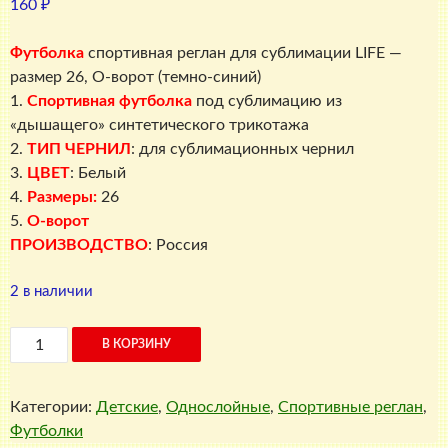
160
₽
Футболка
спортивная реглан для сублимации LIFE —
размер 26, О-ворот (темно-синий)
1.
Спортивная футболка
под сублимацию из
«дышащего» синтетического трикотажа
2.
ТИП ЧЕРНИЛ
: для сублимационных чернил
3.
ЦВЕТ
: Белый
4.
Размеры:
26
5.
О-ворот
ПРОИЗВОДСТВО
: Россия
2 в наличии
Количество
В КОРЗИНУ
товара
Футболка
Категории:
Детские
,
Однослойные
,
Спортивные реглан
,
спортивная
Футболки
реглан