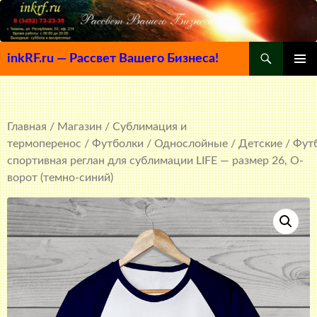
Поиск
inkRF.ru — Рассвет Вашего Бизнеса!
ПЕРЕЙТИ
ОСНОВ
К
МЕНЮ
СОДЕРЖИМОМУ
Главная
/
Магазин
/
Сублимация и
термоперенос
/
Футболки
/
Однослойные
/
Детские
/ Фут
спортивная реглан для сублимации LIFE — размер 26, О-
ворот (темно-синий)