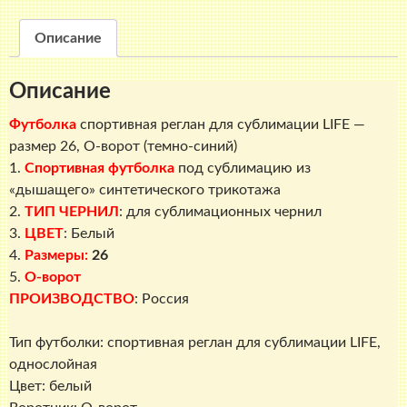
для
сублимации
Описание
LIFE
-
Описание
размер
26,
Футболка
спортивная реглан для сублимации LIFE —
О-
размер 26, О-ворот (темно-синий)
ворот
1.
Спортивная футболка
под сублимацию из
(темно-
«дышащего» синтетического трикотажа
синий)
2.
ТИП ЧЕРНИЛ
: для сублимационных чернил
3.
ЦВЕТ
: Белый
4.
Размеры:
26
5.
О-ворот
ПРОИЗВОДСТВО
: Россия
Тип футболки: спортивная реглан для сублимации LIFE,
однослойная
Цвет: белый