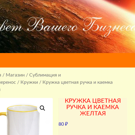
я
/
Магазин
/
Сублимация и
перенос
/
Кружки
/ Кружка цветная ручка и каемка
я
КРУЖКА ЦВЕТНАЯ
РУЧКА И КАЕМКА
ЖЕЛТАЯ
80
₽