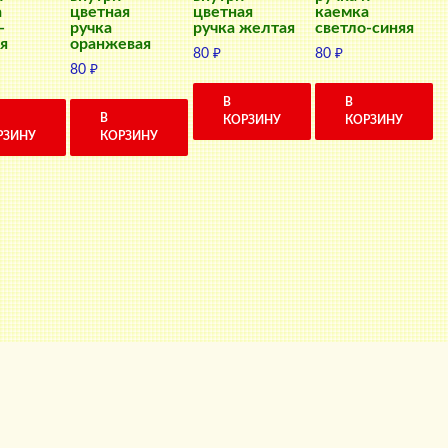
а
цветная
цветная
каемка
-
ручка
ручка желтая
светло-синяя
я
оранжевая
80
₽
80
₽
80
₽
В
В
В
КОРЗИНУ
КОРЗИНУ
РЗИНУ
КОРЗИНУ