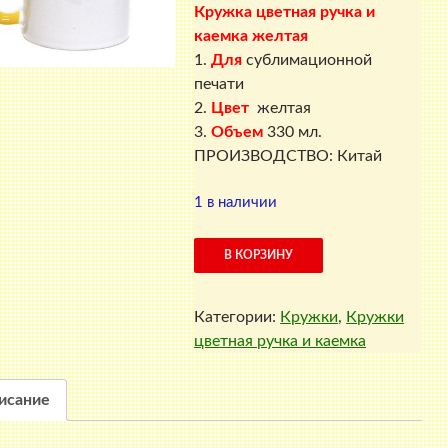
Кружка цветная ручка и
каемка желтая
1.
Для
сублимационной
печати
2.
Цвет
желтая
3.
Объем
330 мл.
ПРОИЗВОДСТВО: Китай
1 в наличии
Количество
В КОРЗИНУ
товара
Кружка
Категории:
Кружки
,
Кружки
цветная
цветная ручка и каемка
ручка
и
каемка
исание
желтая