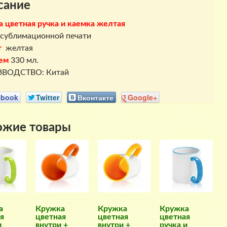
сание
 цветная ручка и каемка желтая
сублимационной печати
т
желтая
ем
330 мл.
ВОДСТВО: Китай
ebook
Twitter
Вконтакте
Google+
ожие товары
а
Кружка
Кружка
Кружка
я
цветная
цветная
цветная
и
внутри +
внутри +
ручка и