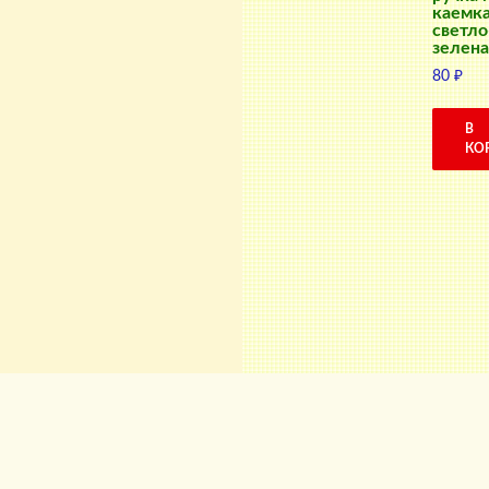
каемк
светло
зелена
80
₽
В
КО