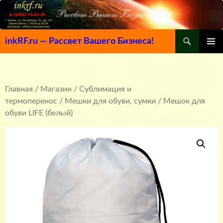
Поиск
inkRF.ru — Рассвет Вашего Бизнеса!
ПЕРЕЙТИ
ОСНОВ
К
МЕНЮ
СОДЕРЖИМОМУ
Главная
/
Магазин
/
Сублимация и
термоперенос
/
Мешки для обуви, сумки
/ Мешок для
обуви LIFE (белый)