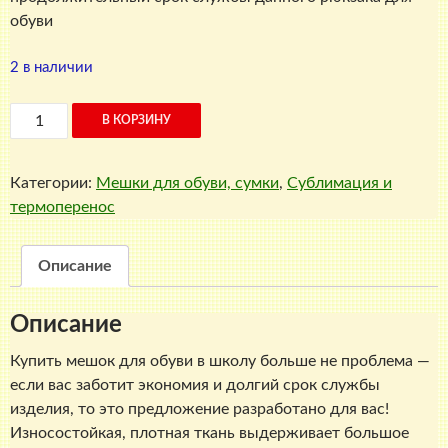
обуви
2 в наличии
Количество
В КОРЗИНУ
товара
Мешок
Категории:
Мешки для обуви, сумки
,
Сублимация и
для
термоперенос
обуви
LIFE
(белый)
Описание
Описание
Купить мешок для обуви в школу больше не проблема —
если вас заботит экономия и долгий срок службы
изделия, то это предложение разработано для вас!
Износостойкая, плотная ткань выдерживает большое