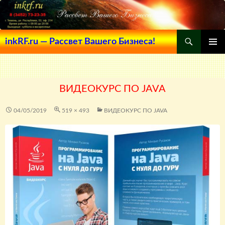
Поиск
inkRF.ru — Рассвет Вашего Бизнеса!
ПЕРЕЙТИ
ОСНОВ
К
МЕНЮ
СОДЕРЖИМОМУ
ВИДЕОКУРС ПО JAVA
04/05/2019
519 × 493
ВИДЕОКУРС ПО JAVA