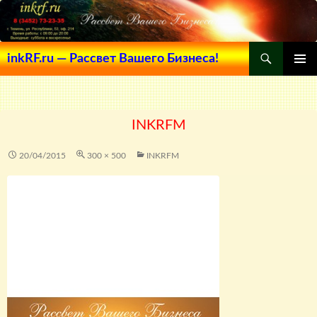
Поиск
inkRF.ru — Рассвет Вашего Бизнеса!
ПЕРЕЙТИ
ОСНОВ
К
МЕНЮ
СОДЕРЖИМОМУ
INKRFM
20/04/2015
300 × 500
INKRFM