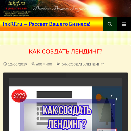
Поиск
inkRF.ru — Рассвет Вашего Бизнеса!
ПЕРЕЙТИ
ОСНОВ
К
МЕНЮ
СОДЕРЖИМОМУ
КАК СОЗДАТЬ ЛЕНДИНГ?
12/08/2019
600 × 400
КАК СОЗДАТЬ ЛЕНДИНГ?