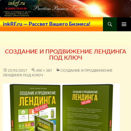
Поиск
inkRF.ru — Рассвет Вашего Бизнеса!
ПЕРЕЙТИ
ОСНОВ
К
МЕНЮ
СОДЕРЖИМОМУ
СОЗДАНИЕ И ПРОДВИЖЕНИЕ ЛЕНДИНГА
ПОД КЛЮЧ
25/01/2017
400 × 387
СОЗДАНИЕ И ПРОДВИЖЕНИЕ
ЛЕНДИНГА ПОД КЛЮЧ