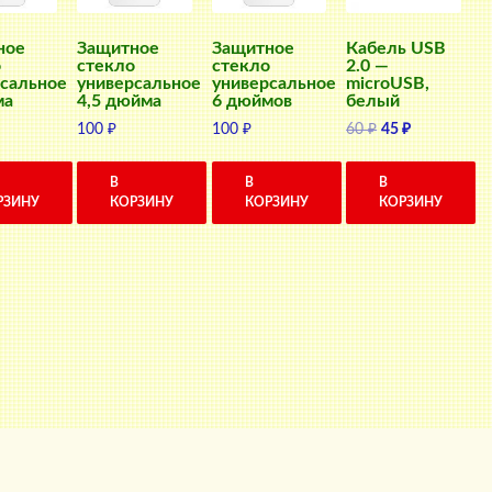
ное
Защитное
Защитное
Кабель USB
о
стекло
стекло
2.0 —
сальное
универсальное
универсальное
microUSB,
ма
4,5 дюйма
6 дюймов
белый
Первоначальна
Текущая
100
₽
100
₽
60
₽
45
₽
цена
цена:
составляла
45 ₽.
В
В
В
60 ₽.
РЗИНУ
КОРЗИНУ
КОРЗИНУ
КОРЗИНУ