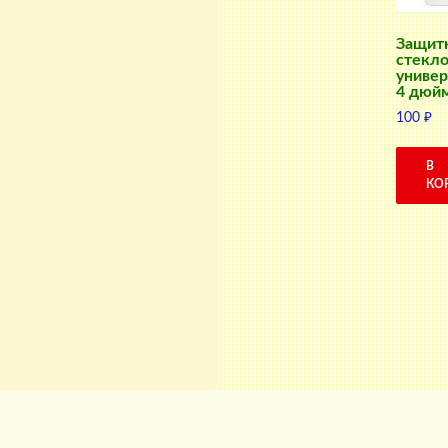
Защит
стекл
универ
4 дюй
100
₽
В
КО