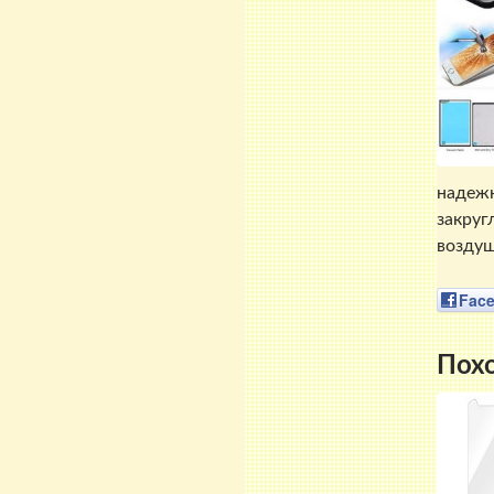
надежн
закруг
воздуш
Fac
Пох