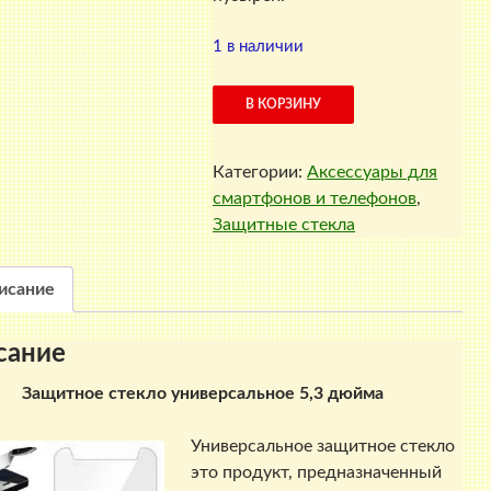
1 в наличии
Количество
В КОРЗИНУ
товара
Защитное
Категории:
Аксессуары для
стекло
смартфонов и телефонов
,
универсальное
Защитные стекла
5,3
дюйма
исание
сание
Защитное стекло универсальное 5,3 дюйма
Универсальное защитное стекло
это продукт, предназначенный