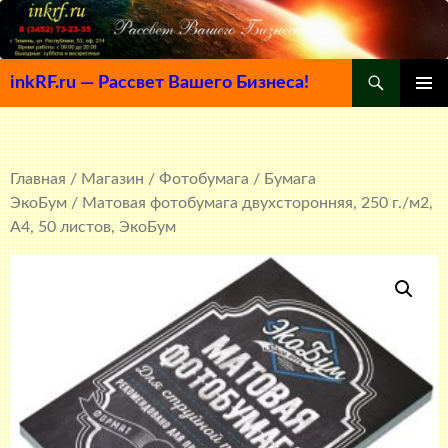
Поиск
inkRF.ru — Рассвет Вашего Бизнеса!
ПЕРЕЙТИ
ОСНОВ
К
МЕНЮ
СОДЕРЖИМОМУ
Главная
/
Магазин
/
Фотобумага
/
Бумага
ЭкоБум
/ Матовая фотобумага двухсторонняя, 250 г./м2,
A4, 50 листов, ЭкоБум