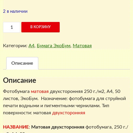
2 в наличии
Количество
В КОРЗИНУ
товара
Матовая
Категории:
A4
,
Бумага ЭкоБум
,
Матовая
фотобумага
двухсторонняя,
250
Описание
г./
м2,
Описание
A4,
50
Фотобумага
матовая
двухсторонняя 250 г./м2, A4, 50
листов,
листов, ЭкоБум. Назначение: фотобумага для струйной
ЭкоБум
печати водными и пигментными чернилами. Тип
поверхности: матовая
двухсторонняя
НАЗВАНИЕ
:
Матовая двухсторонняя
фотобумага, 250 г./