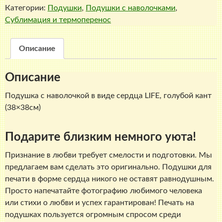
Категории:
Подушки
,
Подушки с наволочками
,
с
Сублимация и термоперенос
наволочкой
в
виде
Описание
сердца
LIFE,
Описание
голубой
кант
Подушка с наволочкой в виде сердца LIFE, голубой кант
(38х38см)
(38×38см)
Подарите близким немного уюта!
Признание в любви требует смелости и подготовки. Мы
предлагаем вам сделать это оригинально. Подушки для
печати в форме сердца никого не оставят равнодушным.
Просто напечатайте фотографию любимого человека
или стихи о любви и успех гарантирован! Печать на
подушках пользуется огромным спросом среди