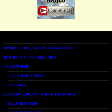
ОБУЧАЮЩЕЕ ВИДЕО ИГОРЯ ЧУВАКИНА. ДЗЕН
ОРГТЕХНИКА. ОБУЧАЮЩЕЕ ВИДЕО
ЧАСЫ НАРУЧНЫЕ
ЧАСЫ С ЦИФЕРБЛАТОМ
LED — ЧАСЫ
АКСЕССУАРЫ ДЛЯ СМАРТФОНОВ И ТЕЛЕФОНОВ
ЗАЩИТНЫЕ СТЕКЛА