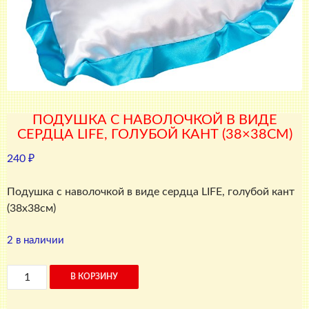
ПОДУШКА С НАВОЛОЧКОЙ В ВИДЕ
СЕРДЦА LIFE, ГОЛУБОЙ КАНТ (38×38СМ)
240
₽
Подушка с наволочкой в виде сердца LIFE, голубой кант
(38х38см)
2 в наличии
Количество
В КОРЗИНУ
товара
Подушка