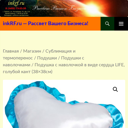
Поиск
inkRF.ru — Рассвет Вашего Бизнеса!
ПЕРЕЙТИ
ОСНОВ
К
МЕНЮ
СОДЕРЖИМОМУ
Главная
/
Магазин
/
Сублимация и
термоперенос
/
Подушки
/
Подушки с
наволочками
/ Подушка с наволочкой в виде сердца LIFE,
голубой кант (38×38см)