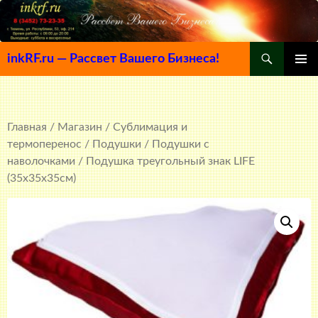
Поиск
inkRF.ru — Рассвет Вашего Бизнеса!
ПЕРЕЙТИ
ОСНОВ
К
МЕНЮ
СОДЕРЖИМОМУ
Главная
/
Магазин
/
Сублимация и
термоперенос
/
Подушки
/
Подушки с
наволочками
/ Подушка треугольный знак LIFE
(35x35x35см)