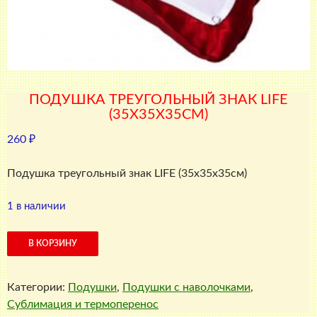
ПОДУШКА ТРЕУГОЛЬНЫЙ ЗНАК LIFE
(35X35X35СМ)
260
₽
Подушка треугольный знак LIFE (35x35x35см)
1 в наличии
Количество
В КОРЗИНУ
товара
Подушка
Категории:
Подушки
,
Подушки с наволочками
,
треугольный
Сублимация и термоперенос
знак