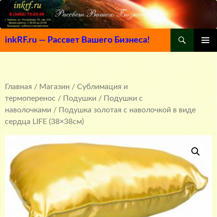
Поиск
inkRF.ru — Рассвет Вашего Бизнеса!
ПЕРЕЙТИ
ОСНОВ
К
МЕНЮ
СОДЕРЖИМОМУ
Главная
/
Магазин
/
Сублимация и
термоперенос
/
Подушки
/
Подушки с
наволочками
/ Подушка золотая с наволочкой в виде
сердца LIFE (38×38см)