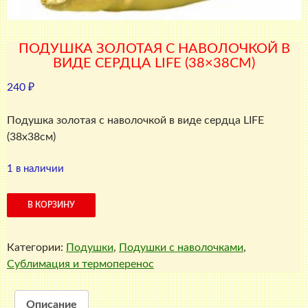
ПОДУШКА ЗОЛОТАЯ С НАВОЛОЧКОЙ В
ВИДЕ СЕРДЦА LIFE (38×38СМ)
240
₽
Подушка золотая с наволочкой в виде сердца LIFE
(38х38см)
1 в наличии
Количество
В КОРЗИНУ
товара
Подушка
Категории:
Подушки
,
Подушки с наволочками
,
золотая
Сублимация и термоперенос
с
наволочкой
в
Описание