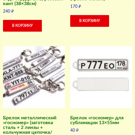
кант (38×38см)
170
₽
240
₽
В КОРЗИНУ
В КОРЗИНУ
Брелок металлический
Брелок «госномер» для
«госномер» (заготовка
сублимации 13×55мм
сталь + 2 линзы +
40
₽
кольчужная цепочка/