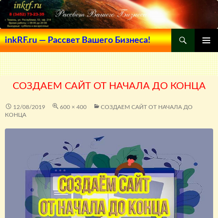
Поиск
inkRF.ru — Рассвет Вашего Бизнеса!
ПЕРЕЙТИ
ОСНОВ
К
МЕНЮ
СОДЕРЖИМОМУ
СОЗДАЕМ САЙТ ОТ НАЧАЛА ДО КОНЦА
12/08/2019
600 × 400
СОЗДАЕМ САЙТ ОТ НАЧАЛА ДО
КОНЦА