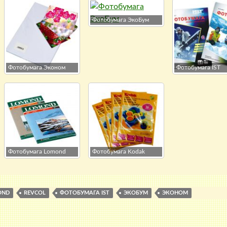
Фотобумага ЭкоБум
Фотобумага Эконом
Фотобумага IST
Фотобумага Lomond
Фотобумага Kodak
OND
REVCOL
ФОТОБУМАГА IST
ЭКОБУМ
ЭКОНОМ